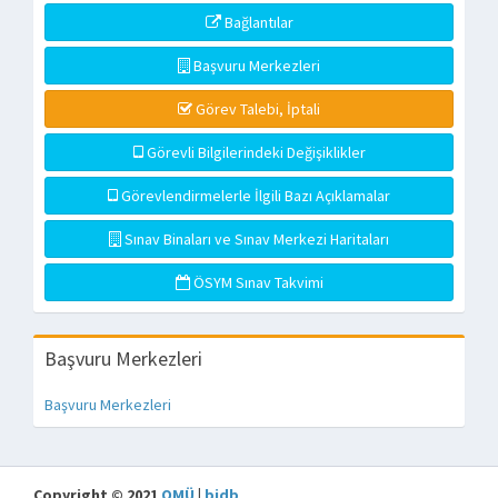
Bağlantılar
Başvuru Merkezleri
Görev Talebi, İptali
Görevli Bilgilerindeki Değişiklikler
Görevlendirmelerle İlgili Bazı Açıklamalar
Sınav Binaları ve Sınav Merkezi Haritaları
ÖSYM Sınav Takvimi
Başvuru Merkezleri
Başvuru Merkezleri
Copyright © 2021
OMÜ
|
bidb